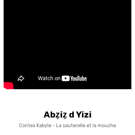
Abẓiẓ d Yizi
Contes Kabyle - La sauterelle et la mouche