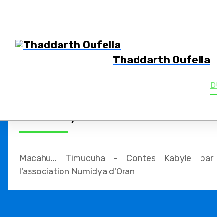
Thaddarth Oufella
D
BIBLIOTHÈQUE EN LIGNE - Timucuha -
Contes Kabyle
Macahu... Timucuha - Contes Kabyle par
l'association Numidya d'Oran