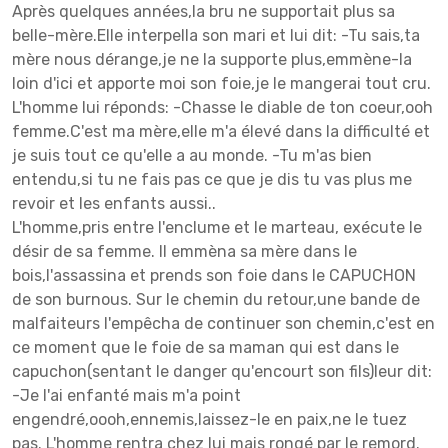
Après quelques années,la bru ne supportait plus sa
belle-mère.Elle interpella son mari et lui dit: -Tu sais,ta
mère nous dérange,je ne la supporte plus,emmène-la
loin d'ici et apporte moi son foie,je le mangerai tout cru.
L'homme lui réponds: -Chasse le diable de ton coeur,ooh
femme.C'est ma mère,elle m'a élevé dans la difficulté et
je suis tout ce qu'elle a au monde. -Tu m'as bien
entendu,si tu ne fais pas ce que je dis tu vas plus me
revoir et les enfants aussi..
L'homme,pris entre l'enclume et le marteau, exécute le
désir de sa femme. Il emmèna sa mère dans le
bois,l'assassina et prends son foie dans le CAPUCHON
de son burnous. Sur le chemin du retour,une bande de
malfaiteurs l'empêcha de continuer son chemin,c'est en
ce moment que le foie de sa maman qui est dans le
capuchon(sentant le danger qu'encourt son fils)leur dit:
-Je l'ai enfanté mais m'a point
engendré,oooh,ennemis,laissez-le en paix,ne le tuez
pas. L'homme rentra chez lui mais rongé par le remord.