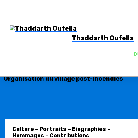
Thaddarth Oufella
D
Vos contributions
Collecte de fonds 08/2021
>
Karim Naar
Organisation du village post-incendies
Culture – Portraits – Biographies –
Hommages – Contributions