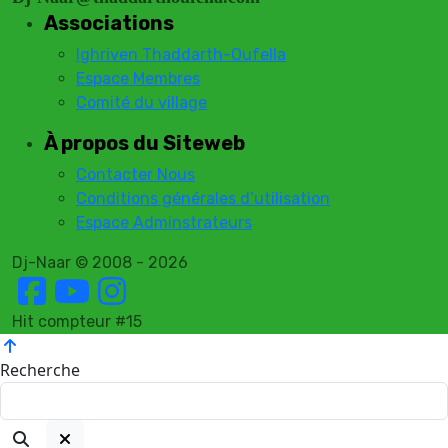
Associations
Ighriven Thaddarth-Oufella
Espace Membres
Comité du village
À propos du Siteweb
Contacter Nous
Conditions générales d’utilisation
Espace Adminstrateurs
Dj-Naar © 2008 - 2026
Hit compteur #15
Recherche