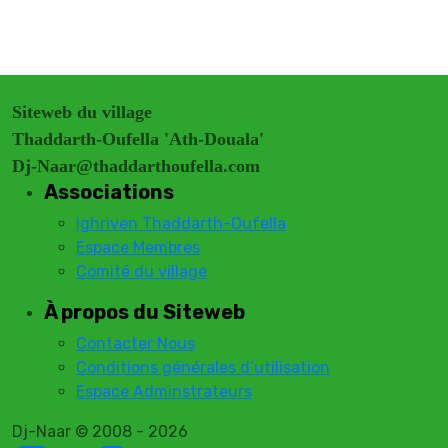
Siteweb du village
Thaddarth-Oufella 'Ath-Douala'
Dj-Naar@thaddarthoufella.com
Associations
Ighriven Thaddarth-Oufella
Espace Membres
Comité du village
À propos du Siteweb
Contacter Nous
Conditions générales d’utilisation
Espace Adminstrateurs
Dj-Naar © 2008 - 2026